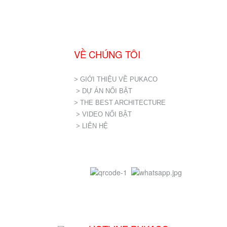
VỀ CHÚNG TÔI
> GIỚI THIỆU VỀ PUKACO
> DỰ ÁN NỔI BẬT
> THE BEST ARCHITECTURE
> VIDEO NỔI BẬT
> LIÊN HỆ