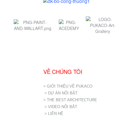
VỀ CHÚNG TÔI
> GIỚI THIỆU VỀ PUKACO
> DỰ ÁN NỔI BẬT
> THE BEST ARCHITECTURE
> VIDEO NỔI BẬT
> LIÊN HỆ