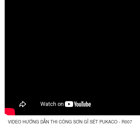
VIDEO HƯỚNG DẪN THI CÔNG SƠN GỈ SÉT PUKACO - R007