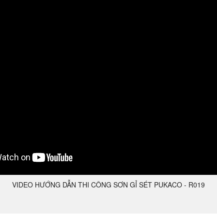
VIDEO HƯỚNG DẪN THI CÔNG SƠN GỈ SÉT PUKACO - R019