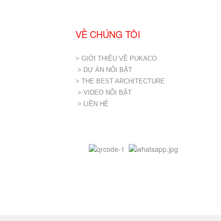
VỀ CHÚNG TÔI
> GIỚI THIỆU VỀ PUKACO
> DỰ ÁN NỔI BẬT
> THE BEST ARCHITECTURE
> VIDEO NỔI BẬT
> LIÊN HỆ