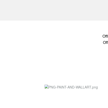
Of
Of